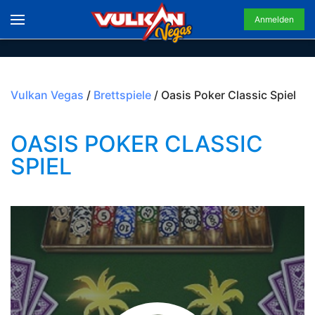
Anmelden
Vulkan Vegas
/
Brettspiele
/
Oasis Poker Classic Spiel
OASIS POKER CLASSIC
SPIEL