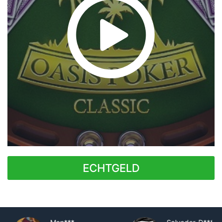
ECHTGELD