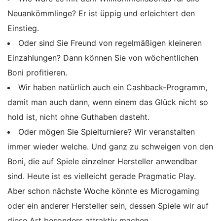
Neuankömmlinge? Er ist üppig und erleichtert den
Einstieg.
Oder sind Sie Freund von regelmäßigen kleineren
Einzahlungen? Dann können Sie von wöchentlichen
Boni profitieren.
Wir haben natürlich auch ein Cashback-Programm,
damit man auch dann, wenn einem das Glück nicht so
hold ist, nicht ohne Guthaben dasteht.
Oder mögen Sie Spielturniere? Wir veranstalten
immer wieder welche. Und ganz zu schweigen von den
Boni, die auf Spiele einzelner Hersteller anwendbar
sind. Heute ist es vielleicht gerade Pragmatic Play.
Aber schon nächste Woche könnte es Microgaming
oder ein anderer Hersteller sein, dessen Spiele wir auf
diese Art besonders attraktiv machen.