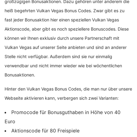
großzügigen Bonusaktionen. Dazu gehören unter anderem die
heiß begehrten
Vulkan Vegas Bonus Codes
. Zwar gibt es zu
fast jeder Bonusaktion hier einen speziellen
Vulkan Vegas
Aktionscode
, aber gibt es noch speziellere Bonuscodes. Diese
können wir Ihnen exklusiv durch unsere Partnerschaft mit
Vulkan Vegas auf unserer Seite anbieten und sind an anderer
Stelle nicht verfügbar. Außerdem sind sie nur einmalig
verwendbar und nicht immer wieder wie bei wöchentlichen
Bonusaktionen.
Hinter den
Vulkan Vegas Bonus Codes
, die man nur über unsere
Webseite aktivieren kann, verbergen sich zwei Varianten:
Promocode für Bonusguthaben in Höhe von 40
Euro
Aktionscode für 80 Freispiele