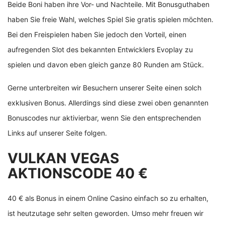
Beide Boni haben ihre Vor- und Nachteile. Mit Bonusguthaben
haben Sie freie Wahl, welches Spiel Sie gratis spielen möchten.
Bei den Freispielen haben Sie jedoch den Vorteil, einen
aufregenden Slot des bekannten Entwicklers Evoplay zu
spielen und davon eben gleich ganze 80 Runden am Stück.
Gerne unterbreiten wir Besuchern unserer Seite einen solch
exklusiven Bonus. Allerdings sind diese zwei oben genannten
Bonuscodes nur aktivierbar, wenn Sie den entsprechenden
Links auf unserer Seite folgen.
VULKAN VEGAS
AKTIONSCODE 40 €
40 € als Bonus in einem Online Casino einfach so zu erhalten,
ist heutzutage sehr selten geworden. Umso mehr freuen wir