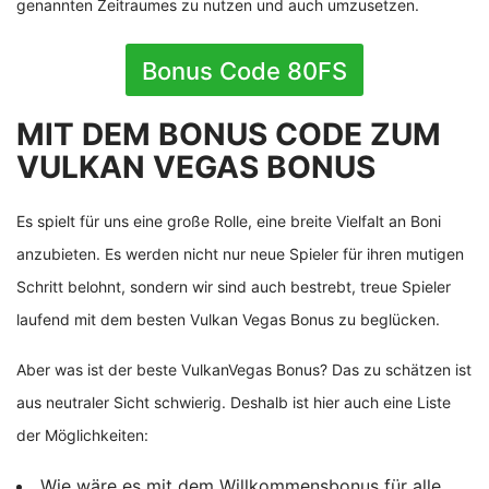
genannten Zeitraumes zu nutzen und auch umzusetzen.
Bonus Сode 80FS
MIT DEM BONUS CODE ZUM
VULKAN VEGAS BONUS
Es spielt für uns eine große Rolle, eine breite Vielfalt an Boni
anzubieten. Es werden nicht nur neue Spieler für ihren mutigen
Schritt belohnt, sondern wir sind auch bestrebt, treue Spieler
laufend mit dem besten Vulkan Vegas Bonus zu beglücken.
Aber was ist der beste VulkanVegas Bonus? Das zu schätzen ist
aus neutraler Sicht schwierig. Deshalb ist hier auch eine Liste
der Möglichkeiten:
Wie wäre es mit dem Willkommensbonus für alle