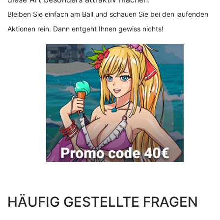
Bleiben Sie einfach am Ball und schauen Sie bei den laufenden
Aktionen rein. Dann entgeht Ihnen gewiss nichts!
HÄUFIG GESTELLTE FRAGEN