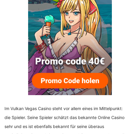
Im Vulkan Vegas Casino steht vor allem eines im Mittelpunkt:
die Spieler. Seine Spieler schätzt das bekannte Online Casino
sehr und es ist ebenfalls bekannt für seine überaus