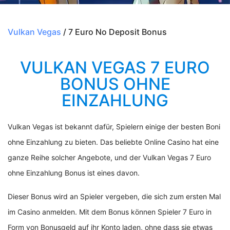
Vulkan Vegas
/
7 Euro No Deposit Bonus
VULKAN VEGAS 7 EURO
BONUS OHNE
EINZAHLUNG
Vulkan Vegas ist bekannt dafür, Spielern einige der besten Boni
ohne Einzahlung zu bieten. Das beliebte Online Casino hat eine
ganze Reihe solcher Angebote, und der Vulkan Vegas 7 Euro
ohne Einzahlung Bonus ist eines davon.
Dieser Bonus wird an Spieler vergeben, die sich zum ersten Mal
im Casino anmelden. Mit dem Bonus können Spieler 7 Euro in
Form von Bonusgeld auf ihr Konto laden, ohne dass sie etwas