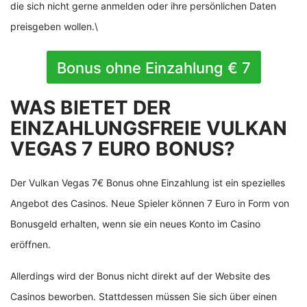
die sich nicht gerne anmelden oder ihre persönlichen Daten
preisgeben wollen.\
Bonus ohne Einzahlung € 7
WAS BIETET DER
EINZAHLUNGSFREIE VULKAN
VEGAS 7 EURO BONUS?
Der Vulkan Vegas 7€ Bonus ohne Einzahlung ist ein spezielles
Angebot des Casinos. Neue Spieler können 7 Euro in Form von
Bonusgeld erhalten, wenn sie ein neues Konto im Casino
eröffnen.
Allerdings wird der Bonus nicht direkt auf der Website des
Casinos beworben. Stattdessen müssen Sie sich über einen