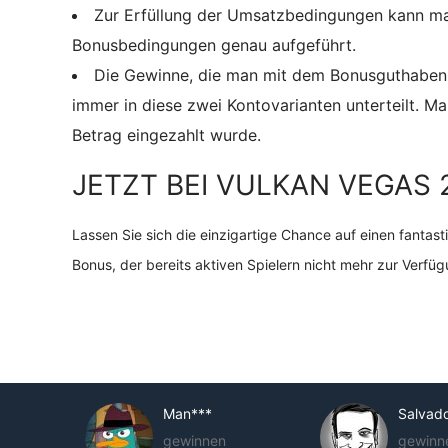
Zur Erfüllung der Umsatzbedingungen kann man 
Bonusbedingungen genau aufgeführt.
Die Gewinne, die man mit dem Bonusguthaben 
immer in diese zwei Kontovarianten unterteilt. M
Betrag eingezahlt wurde.
JETZT BEI VULKAN VEGAS 
Lassen Sie sich die einzigartige Chance auf einen fantast
Bonus, der bereits aktiven Spielern nicht mehr zur Verfü
Man***
Salvad
gewinnen
gewinn