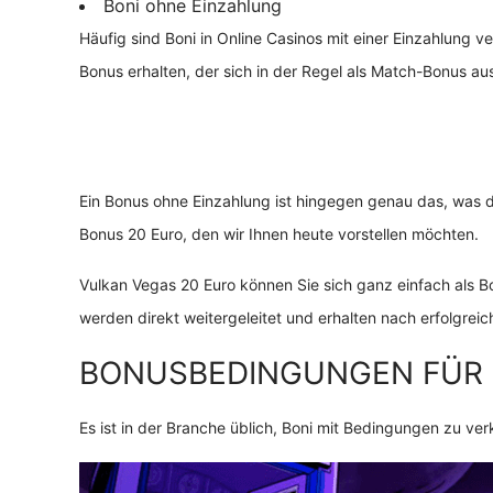
Boni ohne Einzahlung
Häufig sind Boni in Online Casinos mit einer Einzahlung
Bonus erhalten, der sich in der Regel als Match-Bonus au
Ein Bonus ohne Einzahlung ist hingegen genau das, was d
Bonus 20 Euro, den wir Ihnen heute vorstellen möchten.
Vulkan Vegas 20 Euro können Sie sich ganz einfach als Bon
werden direkt weitergeleitet und erhalten nach erfolgrei
BONUSBEDINGUNGEN FÜR 
Es ist in der Branche üblich, Boni mit Bedingungen zu ve