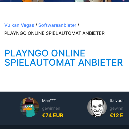
Vulkan Vegas
/
Softwareanbieter
/
PLAYNGO ONLINE SPIELAUTOMAT ANBIETER
PLAYNGO ONLINE
SPIELAUTOMAT ANBIETER
Man***
Salvador_D***
gewinnen
gewinnen
€74 EUR
€12 EUR