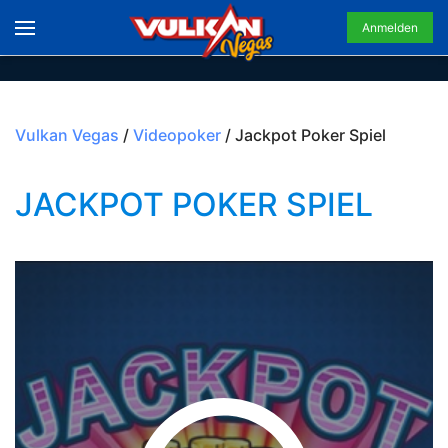
Anmelden
Vulkan Vegas
/
Videopoker
/
Jackpot Poker Spiel
JACKPOT POKER SPIEL