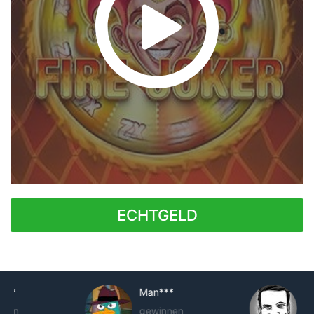
ECHTGELD
Man***
Salvador_D***
gewinnen
gewinnen