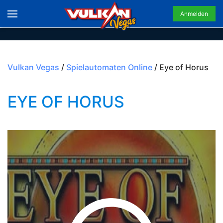
Anmelden
Vulkan Vegas
/
Spielautomaten Online
/
Eye of Horus
EYE OF HORUS